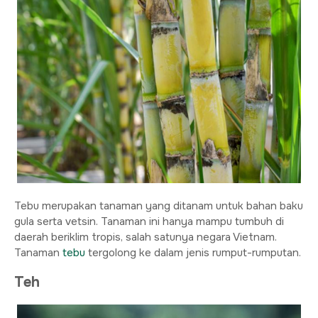
Tebu merupakan tanaman yang ditanam untuk bahan baku
gula serta vetsin. Tanaman ini hanya mampu tumbuh di
daerah beriklim tropis, salah satunya negara Vietnam.
Tanaman
tebu
tergolong ke dalam jenis rumput-rumputan.
Teh