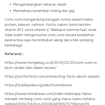
Menyeimbangkan tekanan darah
Memelihara kesehatan tulang dan gigi
Cumi-cumi mengandung beragam nutrisi seperti kalori,
protein, kalsium, natrium, fosfor, kalium, beta karoten,
vitamin B12, serta vitamin E. Walaupun bermanfaat, anda
tidak boleh mengonsumsi cumi-cumi secara berlebihan,
karena bisa saja menimbulkan alergi dan efek samping
berbahaya.
Referensi :
https://www.mongabay.co.id/2014/02/23/cumi-cumi-si-
kecil-cerdas-dari-dalam-lautan/
https://justfunfacts.com/interesting-facts-about-squids/
https://id.wikipedia.org/wiki/Invertebrata
https://www.netralnews.com/inilah-beberapa-fakta-
menarik-tentang-cumi-cumi-yang-harus-kamu-ketahui-
gq9xbd/S3VoZVU0cnJQbDRvNE91NTY2Y3pmdz09