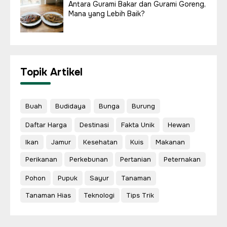
Antara Gurami Bakar dan Gurami Goreng,
Mana yang Lebih Baik?
Topik Artikel
Buah
Budidaya
Bunga
Burung
Daftar Harga
Destinasi
Fakta Unik
Hewan
Ikan
Jamur
Kesehatan
Kuis
Makanan
Perikanan
Perkebunan
Pertanian
Peternakan
Pohon
Pupuk
Sayur
Tanaman
Tanaman Hias
Teknologi
Tips Trik