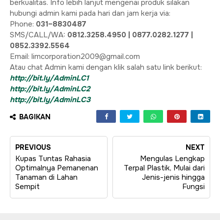
berkualitas. Info lebih lanjut mengenai produk silakan
hubungi admin kami pada hari dan jam kerja via:
Phone:
031–8830487
SMS/CALL/WA:
0812.3258.4950 | 0877.0282.1277 |
0852.3392.5564
Email: limcorporation2009@gmail.com
Atau chat Admin kami dengan klik salah satu link berikut:
http://bit.ly/AdminLC1
http://bit.ly/AdminLC2
http://bit.ly/AdminLC3
BAGIKAN
PREVIOUS
NEXT
Kupas Tuntas Rahasia
Mengulas Lengkap
Optimalnya Pemanenan
Terpal Plastik, Mulai dari
Tanaman di Lahan
Jenis-jenis hingga
Sempit
Fungsi