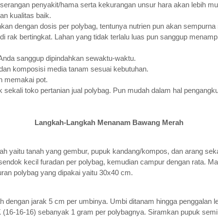
erangan penyakit/hama serta kekurangan unsur hara akan lebih mud
 kualitas baik.
hkan dengan dosis per polybag, tentunya nutrien pun akan sempurna
di rak bertingkat. Lahan yang tidak terlalu luas pun sanggup menam
 Anda sanggup dipindahkan sewaktu-waktu.
an komposisi media tanam sesuai kebutuhan.
an memakai pot.
sekali toko pertanian jual polybag. Pun mudah dalam hal pengangk
Langkah-Langkah Menanam Bawang Merah
h yaitu tanah yang gembur, pupuk kandang/kompos, dan arang sek
endok kecil furadan per polybag, kemudian campur dengan rata. Ma
kuran polybag yang dipakai yaitu 30x40 cm.
 dengan jarak 5 cm per umbinya. Umbi ditanam hingga penggalan le
 (16-16-16) sebanyak 1 gram per polybagnya. Siramkan pupuk semi