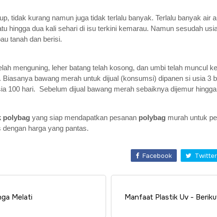
 tidak kurang namun juga tidak terlalu banyak. Terlalu banyak ai
u hingga dua kali sehari di isu terkini kemarau. Namun sesudah usia
au tanah dan berisi.
ah menguning, leher batang telah kosong, dan umbi telah muncul k
 Biasanya bawang merah untuk dijual (konsumsi) dipanen si usia 3 
usia 100 hari. Sebelum dijual bawang merah sebaiknya dijemur hingga
k polybag
yang siap mendapatkan pesanan
polybag
murah untuk pe
s dengan harga yang pantas.
Facebook
Twitter
ga Melati
Manfaat Plastik Uv - Berik