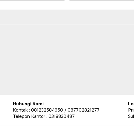
Hubungi Kami
Lo
Kontak : 081232584950 / 087702821277
Pr
Telepon Kantor : 0318830487
Su