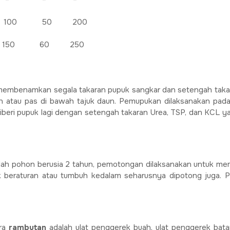
 50 200
0 60 250
embenamkan segala takaran pupuk sangkar dan setengah takara
han atau pas di bawah tajuk daun. Pemupukan dilaksanakan pa
iberi pupuk lagi dengan setengah takaran Urea, TSP, dan KCL y
ah pohon berusia 2 tahun, pemotongan dilaksanakan untuk mem
 beraturan atau tumbuh kedalam seharusnya dipotong juga. 
ora
rambutan
adalah ulat penggerek buah, ulat penggerek batan