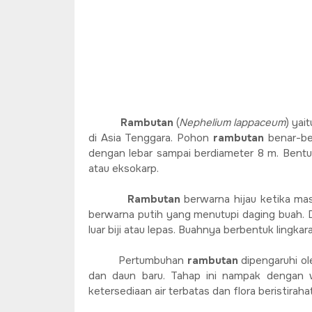
Rambutan
(
Nephelium lappaceum
) yai
di Asia Tenggara. Pohon
rambutan
benar-be
dengan lebar sampai berdiameter 8 m. Bent
atau eksokarp.
R
ambutan
berwarna hijau ketika ma
berwarna putih yang menutupi daging buah.
luar biji atau lepas. Buahnya berbentuk lingkar
Pertumbuhan
rambutan
dipengaruhi ol
dan daun baru. Tahap ini nampak dengan w
ketersediaan air terbatas dan flora beristirah