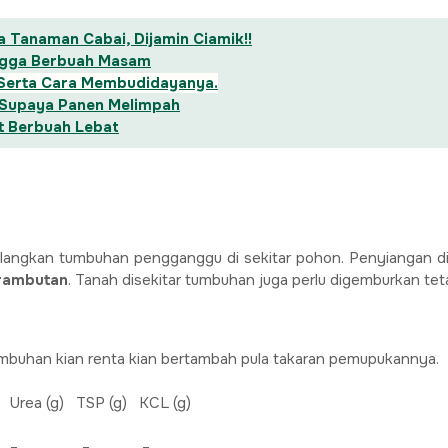
 Tanaman Cabai, Dijamin Ciamik!!
angga Berbuah Masam
 Serta Cara Membudidayanya.
 Supaya Panen Melimpah
t Berbuah Lebat
langkan tumbuhan pengganggu di sekitar pohon. Penyiangan d
rambutan
. Tanah disekitar tumbuhan juga perlu digemburkan te
umbuhan kian renta kian bertambah pula takaran pemupukannya.
 Urea (g) TSP (g) KCL (g)
 – – –