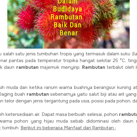
tu salah satu jenis tumbuhan tropis yang termasuk dalam suku
Sa
nar pantas pada temperatur tropika hangat sekitar 25 °C, tin
uk daun
rambutan
majemuk menyirip.
Rambutan
terbalut oleh
sih muda dan ketika ranum warna buahnya berangsur kuning a
 Daging buah
rambutan
sebenarnya yaitu salut biji atau aril ya
an telor dengan jenis tergantung pada usia, posisi pada pohon, dan
eh ketersediaan air. Dapat masa berbuah selesai, pohon
rambut
arna pohon yang hijau muda sebab didominasi oleh daun m
at tumbuh.
Berikut ini beberapa Manfaat dari Rambutan :