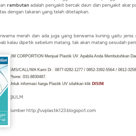
uhan
rambutan
adalah penyakit bercak daun dan penyakit akar 
as dengan takaran yang telah ditetapkan.
rwarna merah dan ada juga yang berwarna kuning yaitu jenis
bab kalau dipetik sebelum matang, tak akan matang sesudah pem
LIM CORPORTION Menjual Plastik UV. Apabila Anda Membutuhkan Dan
SMS/CALL/WA Kami Di : 0877-0282-1277 / 0852-3392-5564 / 0812-325
Phone: 031-8830487.
Untuk informasi harga Plastik UV silahkan klik
DISINI
@ULM
Sumber http://uvplastik123.blogspot.com