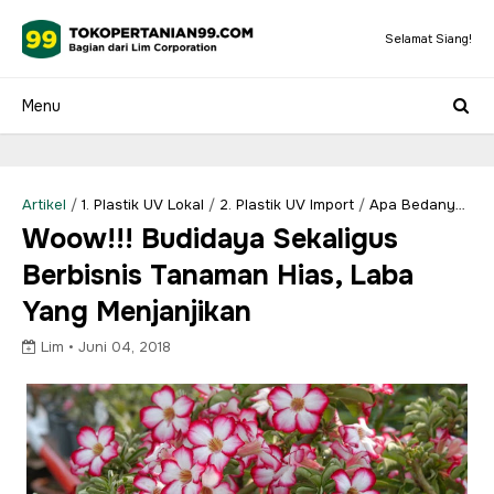
Selamat Siang!
Artikel
/
1. Plastik UV Lokal
/
2. Plastik UV Import
/
Apa Bedanya
Plastik LDPE Dengan Geomembrane?
/
Fungsi Plastik Uv
/
Jual
Woow!!! Budidaya Sekaligus
Plastik UV Surabaya
/
Manfaat Penggunaan Plastik UV Untuk
Berbisnis Tanaman Hias, Laba
Tanaman
Yang Menjanjikan
Lim •
Juni 04, 2018