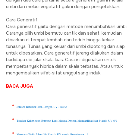
dengan dua cara pertama secara generatif yakni melalui
umbi dan melaui vegetatif yakni dengan penyetekkan.
Cara Generatif
Cara generatif yaitu dengan metode menumbuhkan umbi.
Caranya pilih umbi bermutu cantik dan sehat, kemudian
dibiarkan di tempat lembab dan teduh hingga keluar
tunasnya. Tunas yang keluar dari umbi dipotong dan siap
untuk dibesarkan. Cara generatif jarang dilakukan dalam
budidaya ubi jalar skala luas. Cara ini digunakan untuk
memperbanyak hibrida dalam skala terbatas. Atau untuk
mengembalikan sifat-sifat unggul sang induk.
BACA JUGA
Sukses Beternak Ikan Dengan UV Plastic
Tingkat Kekeringan Rumput Laut Merata Dengan Mengaplikasikan Plastik UV 6%
Mengapa Wajib Memilih Plastik UV untuk Greenhouse…?