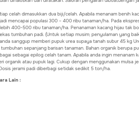
ian dihaluskan dan diratakan. Saluran pengairan dibuatdengan ja
tiap celah dimasukkan dua biji/celah. Apabila menanam benih kac
jadi mencapai populasi 300 – 400 ribu tanaman/ha. Pada ekspr
lebih 400-500 ribu tanaman/ha. Penanaman kacang hijau tak bole
bekas tumbuhan padi. (Untuk setiap musim; penyulaman yang baik
ubur, anda sanggup memberi pupuk urea supaya tanah subur 45 kg 
h tumbuhan sepanjang barisan tanaman. Bahan organik berupa pu
bagai sebagai epilog celah tanam. Apabila anda ingin menanam k
teri organik atau pupuk lagi. Cukup dengan menggunakan mulsa 
osis jerami padi diberbagi setidak sedikit 5 ton/ha.
ra Lain :