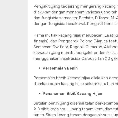
Penyakit yang tak jarang menyerang kacang h
dilakukan dengan menanam varietas yang tah
dan fungisida semacam: Benlate, Dithane M-4
dengan fungisida hexakonal. Penyakit bercak 
Hama mutlak kacang hijau merupakan: Lalat Kac
tinearis), dan Penggerek Polong (Maruca test
Semacam Cwifldor, Regent, Curacron, Atabnon
kawasan yang memiliki penyakit endemik lalat
menggunakan insektisida Carbosulfan (10 g/kg 
Persemaian Benih
Persemaian benih kacang hijau dilakukan deng
diamkan benih kacang hijau sekitar satu hari
Penanaman Bibit Kacang Hijau
Setelah benih yang disemai telah berkecamba
2-3 bibit kedalam 1 lubang tanam kemudian tu
tanah. Siram lubang tanam dengan air secuku