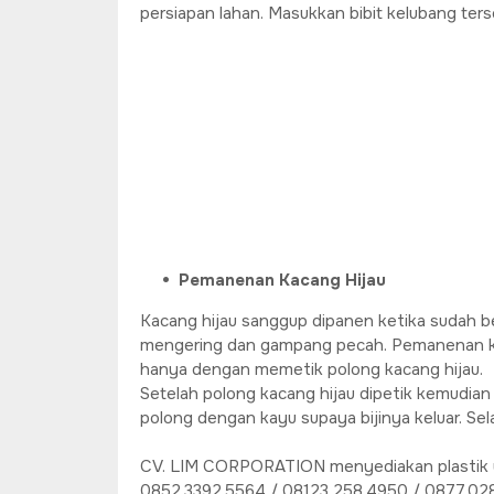
persiapan lahan. Masukkan bibit kelubang ters
Pemanenan Kacang Hijau
Kacang hijau sanggup dipanen ketika sudah be
mengering dan gampang pecah. Pemanenan kaca
hanya dengan memetik polong kacang hijau.
Setelah polong kacang hijau dipetik kemudia
polong dengan kayu supaya bijinya keluar. Sel
CV. LIM CORPORATION menyediakan plastik uv
0852.3392.5564 / 08123.258.4950 / 0877.028