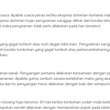
cuaca. Apabila cuaca panas ketika ekspresi dominan kemarau maka
spresi dominan hujan penyiraman sanggup dilihat dari kondisi lahan
 maka penyiraman tidak perlu dilakukan pada hari tersebut.
yang gagal tumbuh atau mati degan bibit baru. Penyulaman sang
jeli kondisi tumbuhan yang gagal tumbuh atau perkecambahannya
baru.
ahad sekali. Penyiangan pertama dilakukan bersamaan dengan pr
tanaman. Apabila gulma tumbuh secara berlebihan maka yang akan
a dari itu penyiangan harus dilakukan dengan baik dan sempurn
 kacang hijau berumur 30 hari ketika tumbuhan sudah mulai berb
upukan sendiri dilakukan dengan memasukkan pupuk pada lubang