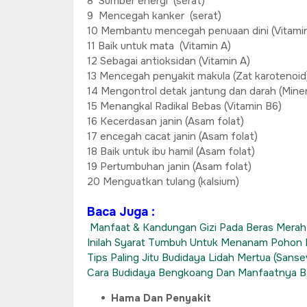
8 Sumber energi (serat)
9 Mencegah kanker (serat)
10 Membantu mencegah penuaan dini (Vitami
11 Baik untuk mata (Vitamin A)
12 Sebagai antioksidan (Vitamin A)
13 Mencegah penyakit makula (Zat karotenoid
14 Mengontrol detak jantung dan darah (Miner
15 Menangkal Radikal Bebas (Vitamin B6)
16 Kecerdasan janin (Asam folat)
17 encegah cacat janin (Asam folat)
18 Baik untuk ibu hamil (Asam folat)
19 Pertumbuhan janin (Asam folat)
20 Menguatkan tulang (kalsium)
Baca Juga :
Manfaat & Kandungan Gizi Pada Beras Merah
Inilah Syarat Tumbuh Untuk Menanam Pohon
Tips Paling Jitu Budidaya Lidah Mertua (Sansev
Cara Budidaya Bengkoang Dan Manfaatnya B
Hama Dan Penyakit