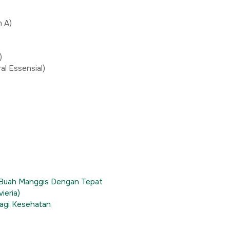
n A)
)
al Essensial)
 Buah Manggis Dengan Tepat
ieria)
agi Kesehatan