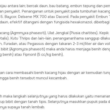
ijau antara lain; bercak daun, bau batang, embun tepung dan p
an penyakit. Penanganan untuk penyakit pada tumbuhan kacang
5, Baycor, Delsene MX 700 atau Daconil. Pada penyakit Embun 
daun, efektif ditangani dengan fungisida hexakonazol, diberbagi
ang (Agmmyxa phaseoti), Ulat Jengkal (Piusia chaitites), Kepik H
utalis), Kutu Thrips dan lain-lain. penangananhama sanggup dil
, Furadan, atau Pegassus dengan takaran 2-3 ml/liter air dan v
 bibit (Agromyza phaseoti) maka anda harus menjaga benih deng
benih) atau Fipnonil (5 cc/kg benih).
an cara membasahi benih kacang hijau dengan air kemudian tung
 hingga benih tersebut muncul kecambah.
h maka langkah selanjutnya yang harus dilakukan yaitu menanam
tup bibit dengan tanah tipis. Selanjutnya masukkan pupuk pada 
pnya supaya tanah lembab.