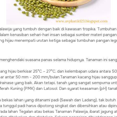
lawija yang tumbuh dengan baik di kawasan tropika. Tumbuhan
 dalam kenasiban sehari-hari insan sebagai sumber materi pangan 
cang hijau menempati urutan ketiga sebagai tumbuhan pangan leg
 menghendaki suasana panas selama hidupnya. Tanaman ini san
ng hijau berkisar 25°C – 27°C, dan kelembapan udara antara 50
kisar antar 50 mm – 200 mm/bulan.Tanaman kacang hijau sanggu
ainase yang baik. Akan tetapi, tanah yang sangat sempurna untu
Merah Kuning (PMK) dan Latosol. Dan syarat keasaman (pH) tanah 
 bekas lahan yang ditanami padi (Sawah dan Ladang), tak butuh
 tunggul padi harus dipotong singkat dan dibersihkan atau dipi
ada lahan Tegalan atau bekas Tanaman Palawija, ibarat jagung at