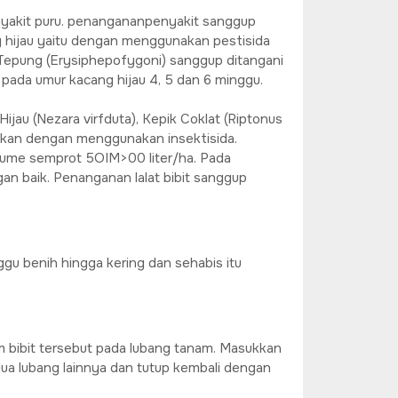
enyakit puru. penangananpenyakit sanggup
 hijau yaitu dengan menggunakan pestisida
Tepung (Erysiphepofygoni) sanggup ditangani
 pada umur kacang hijau 4, 5 dan 6 minggu.
ijau (Nezara virfduta), Kepik Coklat (Riptonus
akukan dengan menggunakan insektisida.
olume semprot 5OIM>00 liter/ha. Pada
an baik. Penanganan lalat bibit sanggup
gu benih hingga kering dan sehabis itu
 bibit tersebut pada lubang tanam. Masukkan
dua lubang lainnya dan tutup kembali dengan