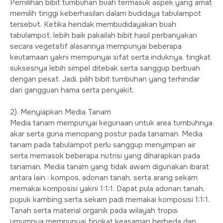
Pemilihan bibit tumbuhan buah termasuk aspek yang amat
memilih tinggi keberhasilan dalam budidaya tabulampot
tersebut. Ketika hendak membudidayakan buah
tabulampot, lebih baik pakailah bibit hasil perbanyakan
secara vegetatif alasannya mempunyai beberapa
keutamaan yakni mempunyai sifat serta induknya, tingkat
suksesnya lebih simpel ditebak serta sanggup berbuah
dengan pesat. Jadi, pilih bibit tumbuhan yang terhindar
dari gangguan hama serta penyakit.
2). Menyiapkan Media Tanam
Media tanam mempunyai kegunaan untuk area tumbuhnya
akar serta guna menopang postur pada tanaman. Media
tanam pada tabulampot perlu sanggup menyimpan air
serta memasok beberapa nutrisi yang diharapkan pada
tanaman. Media tanam yang tidak awam digunakan ibarat
antara lain : kompos, adonan tanah, serta arang sekam
memakai komposisi yakni 1:1:1. Dapat pula adonan tanah,
pupuk kambing serta sekam padi memakai komposisi 1:1:1.
Tanah serta material organik pada wilayah tropis
umumnya mempunyai tingkat keasaman berbeda dan