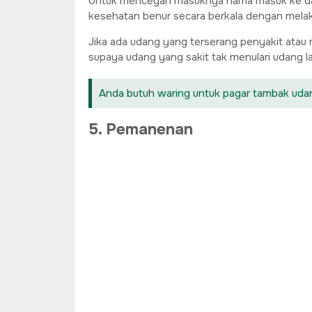
Untuk mencegah masuknya hama masuk ke dalam
kesehatan benur secara berkala dengan melak
Jika ada udang yang terserang penyakit atau m
supaya udang yang sakit tak menulari udang l
Anda butuh waring untuk pagar tambak udan
5. Pemanenan