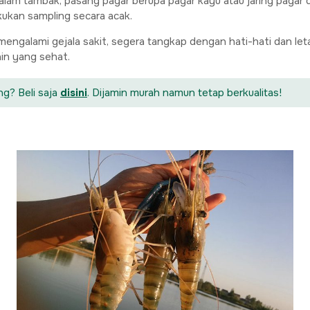
 tambak, pasang pagar berupa pagar kayu atau jaring pagar di
ukan sampling secara acak.
engalami gejala sakit, segera tangkap dengan hati-hati dan letak
ain yang sehat.
g? Beli saja
disini
. Dijamin murah namun tetap berkualitas!